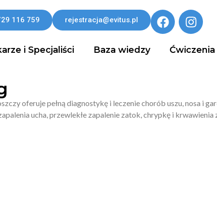
729 116 759
rejestracja@evitus.pl
arze i Specjaliści
Baza wiedzy
Ćwiczenia
g
zy oferuje pełną diagnostykę i leczenie chorób uszu, nosa i ga
apalenia ucha, przewlekłe zapalenie zatok, chrypkę i krwawienia 