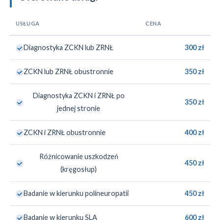
USŁUGA
CENA
Diagnostyka ZCKN lub ZRNŁ
300 zł
ZCKN lub ZRNŁ obustronnie
350 zł
Diagnostyka ZCKN i ZRNŁ po
350 zł
jednej stronie
ZCKN i ZRNŁ obustronnie
400 zł
Różnicowanie uszkodzeń
450 zł
(kręgosłup)
Badanie w kierunku polineuropatii
450 zł
Badanie w kierunku SLA
600 zł