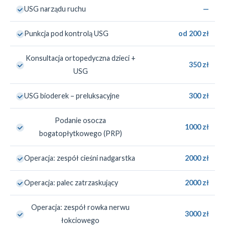
USG narządu ruchu
—
Punkcja pod kontrolą USG
od 200 zł
Konsultacja ortopedyczna dzieci +
350 zł
USG
USG bioderek – preluksacyjne
300 zł
Podanie osocza
1000 zł
bogatopłytkowego (PRP)
Operacja: zespół cieśni nadgarstka
2000 zł
Operacja: palec zatrzaskujący
2000 zł
Operacja: zespół rowka nerwu
3000 zł
łokciowego